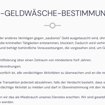
I-GELDWÄSCHE-BESTIMMU
oder anderes Vermögen gegen „sauberes" Geld ausgetauscht wird, ohne
 kriminellen Tätigkeiten entstammen, blockiert. Dadurch wird verhinde
n und befolgt behördliche Voraussetzungen, die vorgesehen sind, um
ifizierung über einen Zeitraum von mindestens fünf Jahren.
-Verordnungen.
rtlich ist, alle verdächtigen Aktivitäten zu überwachen und an die 
e Transaktion jederzeit abzulehnen, falls der Verdacht besteht, dass s
erdächtige Aktivität zu melden und darf in Übereinstimmung mit den V
n wir das als Missbrauch unseres Dienstes erachten. Wir sind gesetz
n werden.